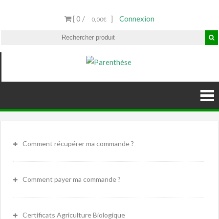
[ 0 /
]
Connexion
0,00€
Parenthèse
Fruits d'Espagne Bio
Comment récupérer ma commande ?
Comment payer ma commande ?
Certificats Agriculture Biologique